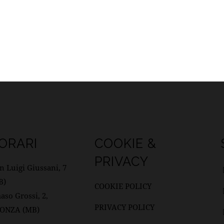
 ORARI
COOKIE &
PRIVACY
n Luigi Giussani, 7
B)
COOKIE POLICY
so Grossi, 2,
PRIVACY POLICY
MONZA (MB)