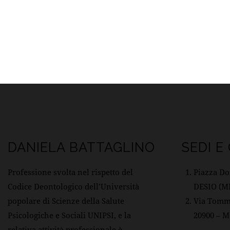
DANIELA BATTAGLINO
SEDI E
Professione svolta nel rispetto del
Piazza Do
Codice Deontologico dell’Università
DESIO (M
popolare di Scienze della Salute
Via Tomma
Psicologiche e Sociali UNIPSI, e la
20900 – 
relativa attività professionale è