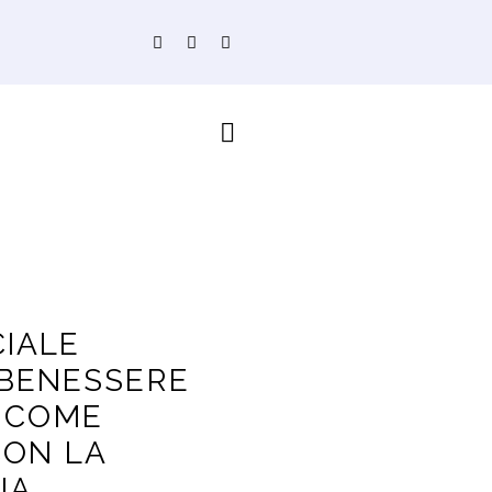
CIALE
 BENESSERE
 COME
CON LA
IA